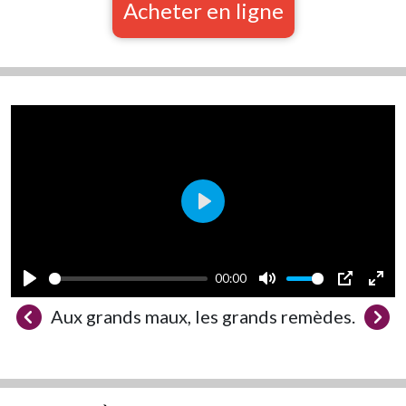
Acheter en ligne
Play
00:00
Play
Mute
PIP
Ente
Aux grands maux, les grands remèdes.
full