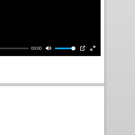
00:00
Mute
PIP
Enter
fullscreen