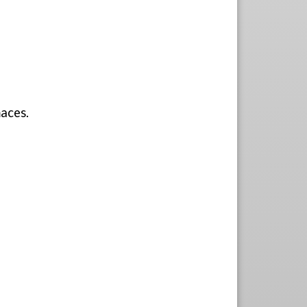
maces.