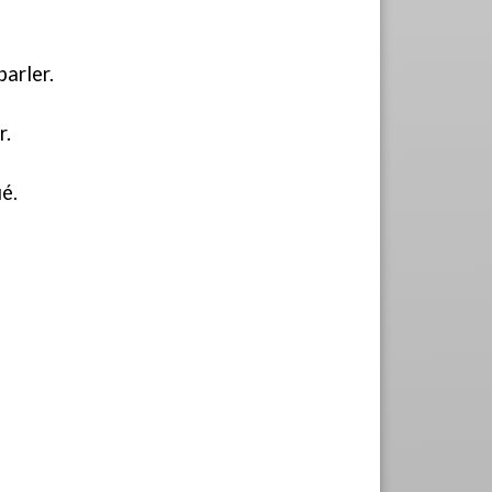
parler.
r.
ué.