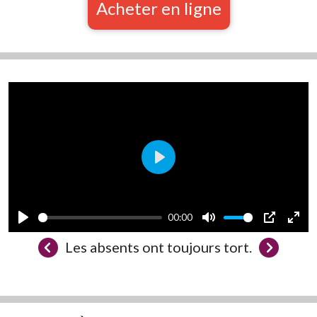
Acheter en ligne
Play
00:00
Play
Mute
PIP
Ente
Les absents ont toujours tort.
full