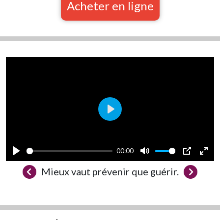
Acheter en ligne
Play
00:00
Play
Mute
PIP
Ente
Mieux vaut prévenir que guérir.
full