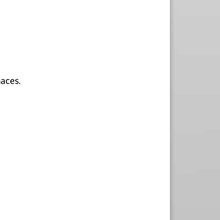
maces.