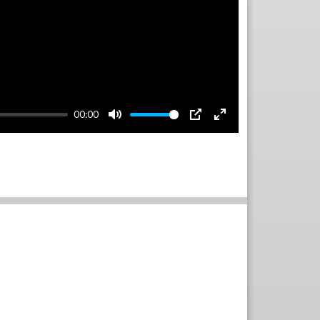
00:00
Mute
PIP
Enter
fullscreen