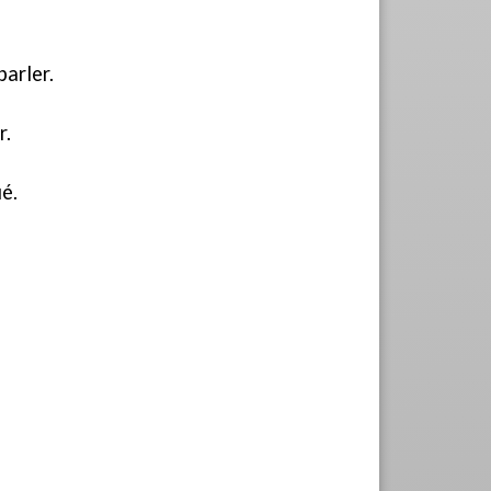
parler.
r.
ué.