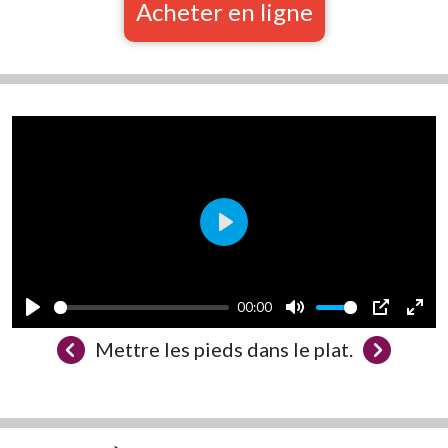
Acheter en ligne
Play
00:00
Play
Mute
PIP
Ente
Mettre les pieds dans le plat.
full